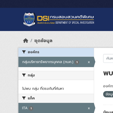
Skip to main content
ชุดข้อมูล
องค์กร
กลุ่มบริหารทรัพยากรบุคคล (กบค.)
x
1
พบ 
กลุ่ม
องค์กร
ไม่พบ กลุ่ม ที่ตรงกับที่ค้นหา
ข้อม
แท็ค
ITA
x
1
ข้อมู