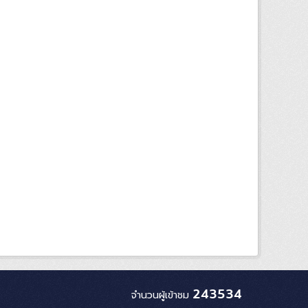
243534
จำนวนผู้เข้าชม