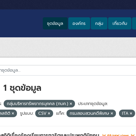
ชุดข้อมูล
องค์กร
กลุ่ม
เกี่ยวกับ
1 ชุดข้อมูล
:
กลุ่มบริหารทรัพยากรบุคคล (กบค.)
ประเภทชุดข้อมูล:
ูลสถิติ
รูปแบบ:
CSV
แท็ค:
กรมสอบสวนคดีพิเศษ
ITA
ลสถิติเรื่องร้องเรียนการทุจริตและประพฤติมิชอบ
69 total views