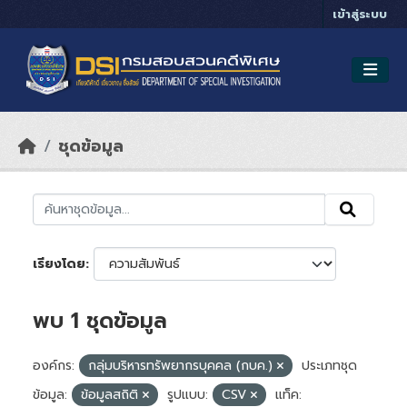
Skip to main content
เข้าสู่ระบบ
ชุดข้อมูล
เรียงโดย
พบ 1 ชุดข้อมูล
องค์กร:
กลุ่มบริหารทรัพยากรบุคคล (กบค.)
ประเภทชุด
ข้อมูล:
ข้อมูลสถิติ
รูปแบบ:
CSV
แท็ค: