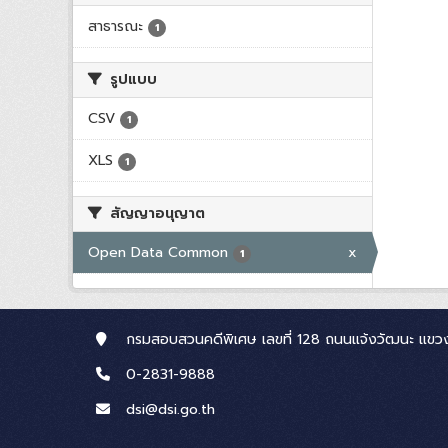
สาธารณะ
1
รูปแบบ
CSV
1
XLS
1
สัญญาอนุญาต
Open Data Common
x
1
กรมสอบสวนคดีพิเศษ เลขที่ 128 ถนนแจ้งวัฒนะ แขวง
0-2831-9888
dsi@dsi.go.th