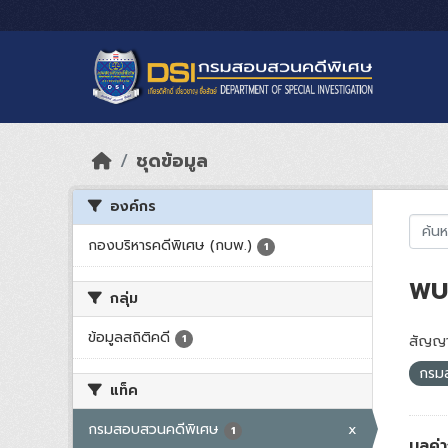
Skip to main content
ชุดข้อมูล
องค์กร
กองบริหารคดีพิเศษ (กบพ.)
1
พบ 
กลุ่ม
ข้อมูลสถิติคดี
1
สัญญา
กรม
แท็ค
กรมสอบสวนคดีพิเศษ
x
1
มูลค