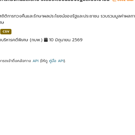
ลสถิติการทวงคืนและรักษาผลประโยชน์ของรัฐและประชาชน รวบรวมมูลค่าผลก
เศษ
CSV
บริหารคดีพิเศษ (กบพ.)
10 มิถุนายน 2569
ารถเข้าถึงคลังทาง
API
(ให้ดู
คู่มือ API
).