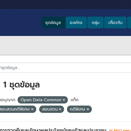
ชุดข้อมูล
องค์กร
กลุ่ม
เกี่ยวกับ
1 ชุดข้อมูล
อนุญาต:
Open Data Common
แท็ค:
สอบสวนคดีพิเศษ
สอบสวน
คดีพิเศษ
่าการทวงคืนและรักษาผลประโยชน์ของรัฐและประชาชน
8602 total