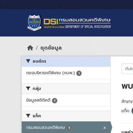
Skip to main content
ชุดข้อมูล
องค์กร
กองบริหารคดีพิเศษ (กบพ.)
1
พบ 
กลุ่ม
ข้อมูลสถิติคดี
1
สัญญา
แท็ค:
แท็ค
กรมสอบสวนคดีพิเศษ
x
1
มูลค