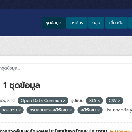
ชุดข้อมูล
องค์กร
กลุ่ม
เกี่ยวกับ
1 ชุดข้อมูล
อนุญาต:
Open Data Common
รูปแบบ:
XLS
CSV
สอบสวน
กรมสอบสวนคดีพิเศษ
คดีพิเศษ
ประเภทชุดข้อมู
่าการทวงคืนและรักษาผลประโยชน์ของรัฐและประชาชน
8604 total