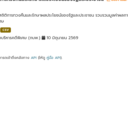
ลสถิติการทวงคืนและรักษาผลประโยชน์ของรัฐและประชาชน รวบรวมมูลค่าผลก
เศษ
CSV
บริหารคดีพิเศษ (กบพ.)
10 มิถุนายน 2569
ารถเข้าถึงคลังทาง
API
(ให้ดู
คู่มือ API
).