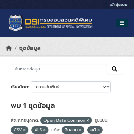
Skip to main content
เข้าสู่ระบบ
ชุดข้อมูล
เรียงโดย
พบ 1 ชุดข้อมูล
สัญญาอนุญาต:
Open Data Common
รูปแบบ:
CSV
XLS
แท็ค:
สืบสวน
คดี