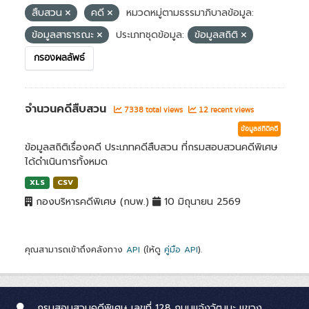
สืบสวน
คดี
หมวดหมู่ตามธรรมาภิบาลข้อมูล:
ข้อมูลสาธารณะ
ประเภทชุดข้อมูล:
ข้อมูลสถิติ
กรองผลลัพธ์
จำนวนคดีสืบสวน
7338 total views
12 recent views
ข้อมูลสถิติคดี
ข้อมูลสถิติเรื่องคดี ประเภทคดีสืบสวน ที่กรมสอบสวนคดีพิเศษ
ได้ดำเนินการทั้งหมด
XLS
CSV
กองบริหารคดีพิเศษ (กบพ.)
10 มิถุนายน 2569
คุณสามารถเข้าถึงคลังทาง
API
(ให้ดู
คู่มือ API
).
กรมสอบสวนคดีพิเศษ เลขที่ 128 ถนนแจ้งวัฒนะ แขวง