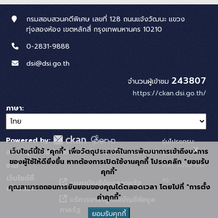
กรมสอบสวนคดีพิเศษ เลขที่ 128 ถนนแจ้งวัฒนะ แขวง
ทุ่งสองห้อง เขตหลักสี่ กรุงเทพมหานคร 10210
0-2831-9888
dsi@dsi.go.th
243807
จำนวนผู้เข้าชม
https://ckan.dsi.go.th/
ภาษา
Powered by:
รุ่นโปรแกรม:
x
เว็บไซต์นี้ใช้ "คุกกี้" เพื่อวัตถุประสงค์ในการพัฒนาการเข้าถึงบริการ
สนับสนุนระบบ Thai-GDC โดย สำนักงานสถิติแห่ง
3.0.0
ของผู้ใช้ให้ดียิ่งขึ้น หากต้องการเปิดใช้งานคุกกี้ โปรดคลิก "ยอมรับ
วันที่: 2025-06-
ชาติ
คุกกี้"
เว็บไซต์ที่
10
ระบบบัญชีข้อมูลภาครัฐ
คุณสามารถถอนการยินยอมของคุณได้ตลอดเวลา โดยไปที่ "การตั้ง
เกี่ยวข้อง:
ค่าคุกกี้"
บริการนามานุกรมบัญชีข้อมูล
ภาครัฐ
ยอมรับคุกกี้