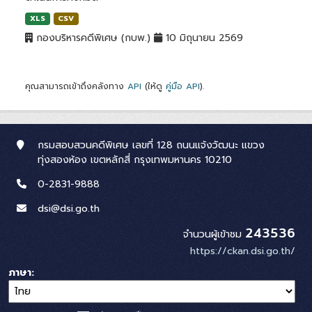
XLS
CSV
กองบริหารคดีพิเศษ (กบพ.)
10 มิถุนายน 2569
คุณสามารถเข้าถึงคลังทาง
API
(ให้ดู
คู่มือ API
).
กรมสอบสวนคดีพิเศษ เลขที่ 128 ถนนแจ้งวัฒนะ แขวง
ทุ่งสองห้อง เขตหลักสี่ กรุงเทพมหานคร 10210
0-2831-9888
dsi@dsi.go.th
243536
จำนวนผู้เข้าชม
https://ckan.dsi.go.th/
ภาษา