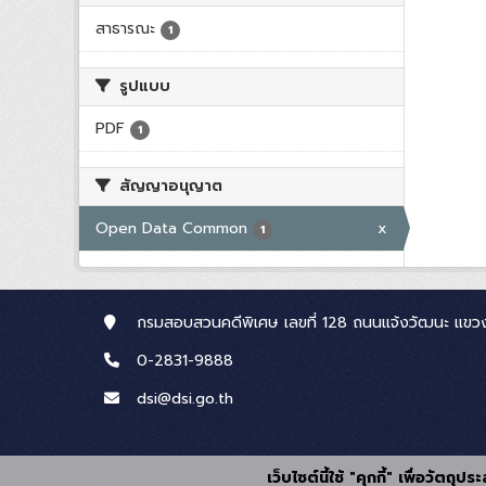
สาธารณะ
1
รูปแบบ
PDF
1
สัญญาอนุญาต
Open Data Common
x
1
กรมสอบสวนคดีพิเศษ เลขที่ 128 ถนนแจ้งวัฒนะ แขวง
0-2831-9888
dsi@dsi.go.th
เว็บไซต์นี้ใช้ "คุกกี้" เพื่อวัตถ