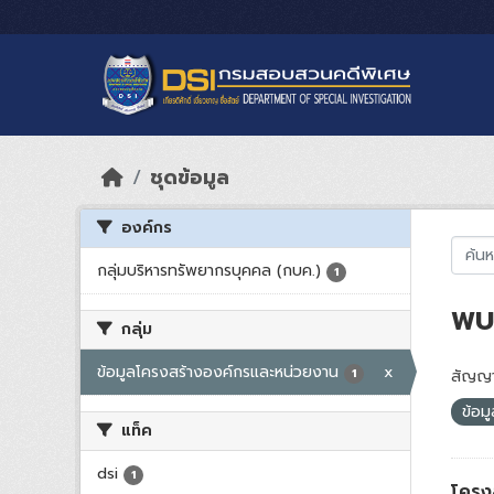
Skip to main content
ชุดข้อมูล
องค์กร
กลุ่มบริหารทรัพยากรบุคคล (กบค.)
1
พบ 
กลุ่ม
ข้อมูลโครงสร้างองค์กรและหน่วยงาน
x
1
สัญญา
ข้อม
แท็ค
dsi
1
โครง