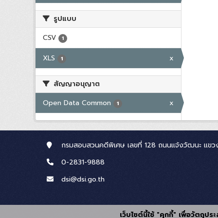
รูปแบบ
CSV
1
XLS
x
1
สัญญาอนุญาต
Open Data Common
x
1
กรมสอบสวนคดีพิเศษ เลขที่ 128 ถนนแจ้งวัฒนะ แขวง
0-2831-9888
dsi@dsi.go.th
เว็บไซต์นี้ใช้ "คุกกี้" เพื่อวัตถ