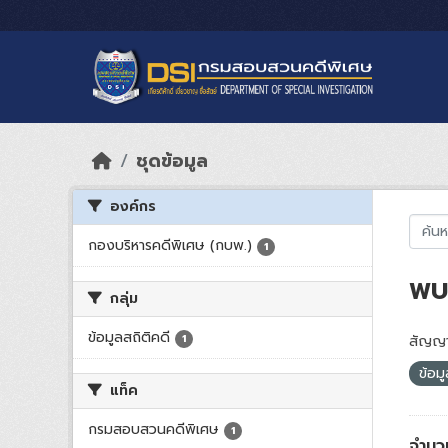
Skip to main content
ชุดข้อมูล
องค์กร
กองบริหารคดีพิเศษ (กบพ.)
1
พบ 
กลุ่ม
ข้อมูลสถิติคดี
1
สัญญา
ข้อม
แท็ค
กรมสอบสวนคดีพิเศษ
1
จำนว