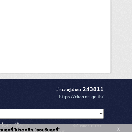
243811
จำนวนผู้เข้าชม
https://ckan.dsi.go.th/
รุ่นโปรแกรม: 3.0.0
x
้งานคุกกี้ โปรดคลิก "ยอมรับคุกกี้"