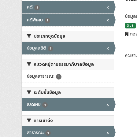
คดี
x
1
ข้อมูล
คดีพิเศษ
x
1
XLS
กอง
ประเภทชุดข้อมูล
ข้อมูลสถิติ
x
1
คุณสาม
หมวดหมู่ตามธรรมาภิบาลข้อมูล
ข้อมูลสาธารณะ
1
ระดับชั้นข้อมูล
เปิดเผย
x
1
การเข้าถึง
สาธารณะ
x
1