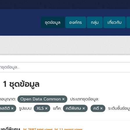
ชุดข้อมูล
องค์กร
กลุ่ม
เกี่ยวกับ
1 ชุดข้อมูล
อนุญาต:
Open Data Common
ประเภทชุดข้อมูล:
ูลสถิติ
รูปแบบ:
XLS
แท็ค:
คดีพิเศษ
คดี
ระดับชั้นข้อมู
นคดีพิเศษ
7687 total views
11 recent views