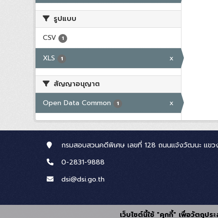
รูปแบบ
CSV
1
XLS
x
1
สัญญาอนุญาต
Open Data Common
x
1
กรมสอบสวนคดีพิเศษ เลขที่ 128 ถนนแจ้งวัฒนะ แขวง
0-2831-9888
dsi@dsi.go.th
เว็บไซต์นี้ใช้ "คุกกี้" เพื่อวัตถ