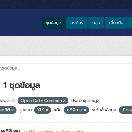
ชุดข้อมูล
องค์กร
กลุ่ม
เกี่ยวกับ
1 ชุดข้อมูล
อนุญาต:
Open Data Common
ประเภทชุดข้อมูล:
ูลสถิติ
รูปแบบ:
XLS
แท็ค:
คดีพิเศษ
ระดับชั้นข้อมูล:
เปิด
นคดีพิเศษ
7684 total views
12 recent views