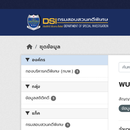
Skip to main content
ชุดข้อมูล
องค์กร
กองบริหารคดีพิเศษ (กบพ.)
1
พบ 
กลุ่ม
ข้อมูลสถิติคดี
1
สัญญา
ข้อม
แท็ค
กรมสอบสวนคดีพิเศษ
1
จำนว