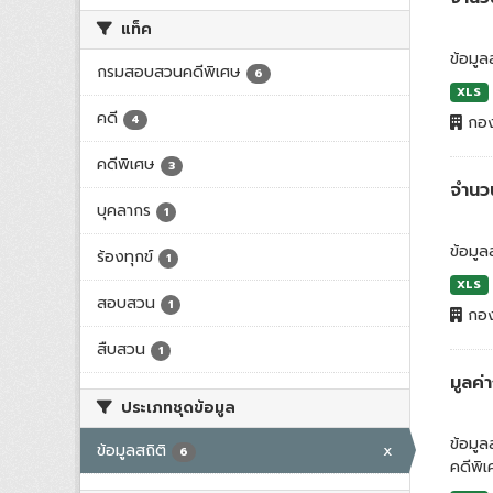
แท็ค
ข้อมูล
กรมสอบสวนคดีพิเศษ
6
XLS
คดี
4
กอง
คดีพิเศษ
3
จำนว
บุคลากร
1
ข้อมูล
ร้องทุกข์
1
XLS
สอบสวน
1
กอง
สืบสวน
1
มูลค
ประเภทชุดข้อมูล
ข้อมู
ข้อมูลสถิติ
x
6
คดีพิ