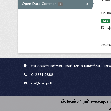
Open Data Common
x
6
ข้อมู
XLS
กลุ่
คุณสาม
กรมสอบสวนคดีพิเศษ เลขที่ 128 ถนนแจ้งวัฒนะ แขวง
0-2831-9888
dsi@dsi.go.th
เว็บไซต์นี้ใช้ "คุกกี้" เพื่อวัตถ
ค