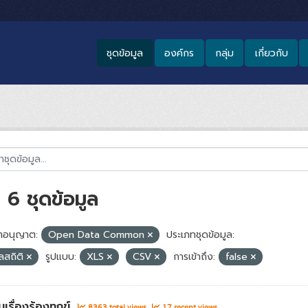
ชุดข้อมูล
องค์กร
กลุ่ม
เกี่ยวกับ
6 ชุดข้อมูล
อนุญาต:
Open Data Common
ประเภทชุดข้อมูล:
ูลสถิติ
รูปแบบ:
XLS
CSV
การเข้าถึง:
false
เรื่องร้องทุกข์
8363 total views
17 recent views