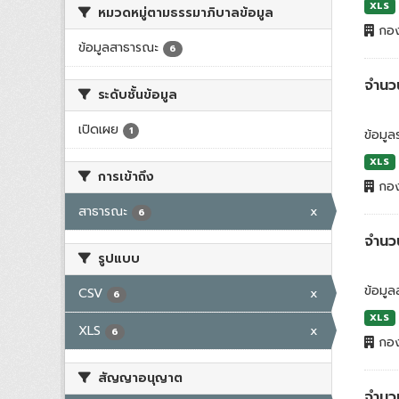
XLS
หมวดหมู่ตามธรรมาภิบาลข้อมูล
กอง
ข้อมูลสาธารณะ
6
จำนวน
ระดับชั้นข้อมูล
เปิดเผย
1
ข้อมู
XLS
การเข้าถึง
กอง
สาธารณะ
x
6
จำนว
รูปแบบ
ข้อมูล
CSV
x
6
XLS
XLS
x
6
กอง
สัญญาอนุญาต
จำนว