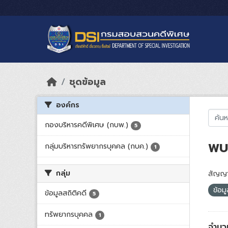
Skip to main content
ชุดข้อมูล
องค์กร
กองบริหารคดีพิเศษ (กบพ.)
5
พบ 
กลุ่มบริหารทรัพยากรบุคคล (กบค.)
1
กลุ่ม
สัญญา
ข้อม
ข้อมูลสถิติคดี
5
ทรัพยากรบุคคล
1
จำนวน