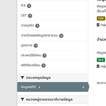
ITA
ข้อมูล
1
เรื่องท
OIT
1
CSV
กลุ่
การทุจริต
1
การเปิดเผยข้อมูลสาธารณะ
1
จำนว
บุคลากร
1
ข้อมู
ประพฤติมิชอบ
1
XLS
สถิติร้องเรียน
1
กลุ่
ประเภทชุดข้อมูล
คุณสาม
ข้อมูลสถิติ
x
2
หมวดหมู่ตามธรรมาภิบาลข้อมูล