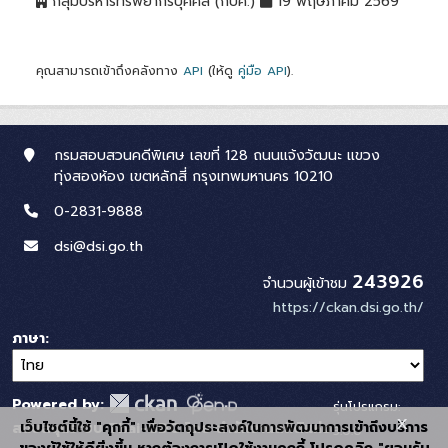
กลุ่มบริหารทรัพยากรบุคคล (กบค.)
19 พฤษภาคม 2569
คุณสามารถเข้าถึงคลังทาง
API
(ให้ดู
คู่มือ API
).
กรมสอบสวนคดีพิเศษ เลขที่ 128 ถนนแจ้งวัฒนะ แขวง
ทุ่งสองห้อง เขตหลักสี่ กรุงเทพมหานคร 10210
0-2831-9888
dsi@dsi.go.th
243926
จำนวนผู้เข้าชม
https://ckan.dsi.go.th/
ภาษา
Powered by:
รุ่นโปรแกรม:
x
เว็บไซต์นี้ใช้ "คุกกี้" เพื่อวัตถุประสงค์ในการพัฒนาการเข้าถึงบริการ
สนับสนุนระบบ Thai-GDC โดย สำนักงานสถิติแห่ง
3.0.0