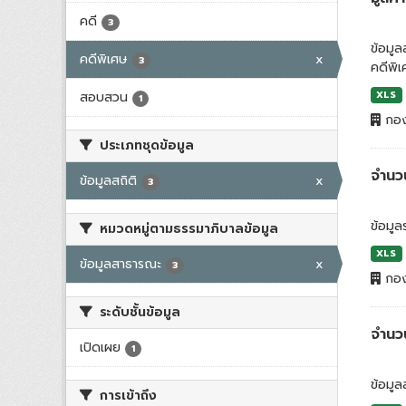
คดี
3
ข้อมู
คดีพิเศษ
x
3
คดีพิ
สอบสวน
XLS
1
กอง
ประเภทชุดข้อมูล
จำนวน
ข้อมูลสถิติ
x
3
ข้อมู
หมวดหมู่ตามธรรมาภิบาลข้อมูล
XLS
ข้อมูลสาธารณะ
x
3
กอง
ระดับชั้นข้อมูล
จำนว
เปิดเผย
1
ข้อมูล
การเข้าถึง