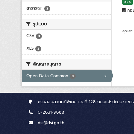
XLS
สาธารณะ
3
กอง
รูปแบบ
คุณสาม
CSV
3
XLS
3
สัญญาอนุญาต
Open Data Common
x
3
กรมสอบสวนคดีพิเศษ เลขที่ 128 ถนนแจ้งวัฒนะ แขวง
0-2831-9888
dsi@dsi.go.th