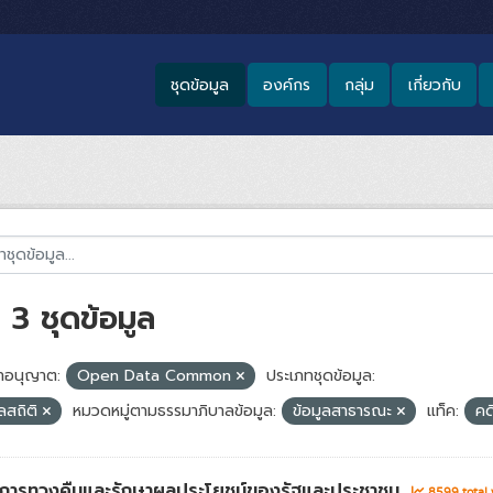
ชุดข้อมูล
องค์กร
กลุ่ม
เกี่ยวกับ
3 ชุดข้อมูล
อนุญาต:
Open Data Common
ประเภทชุดข้อมูล:
ูลสถิติ
หมวดหมู่ตามธรรมาภิบาลข้อมูล:
ข้อมูลสาธารณะ
แท็ค:
คด
่าการทวงคืนและรักษาผลประโยชน์ของรัฐและประชาชน
8599 total