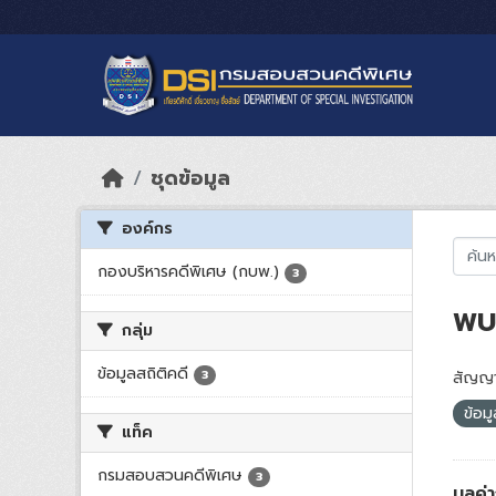
Skip to main content
ชุดข้อมูล
องค์กร
กองบริหารคดีพิเศษ (กบพ.)
3
พบ 
กลุ่ม
ข้อมูลสถิติคดี
3
สัญญา
ข้อม
แท็ค
กรมสอบสวนคดีพิเศษ
3
มูลค