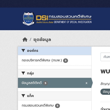
Skip to main content
ชุดข้อมูล
องค์กร
กองบริหารคดีพิเศษ (กบพ.)
5
พบ 
กลุ่ม
ข้อมูลสถิติคดี
x
5
สัญญา
ข้อม
แท็ค
กรมสอบสวนคดีพิเศษ
5
จำนวน