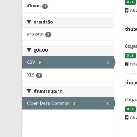
XLS
เปิดเผย
1
กอง
การเข้าถึง
จำนวน
สาธารณะ
5
ข้อมู
รูปแบบ
XLS
CSV
x
5
กอง
XLS
5
จำนว
สัญญาอนุญาต
ข้อมูล
Open Data Common
x
5
XLS
กอง