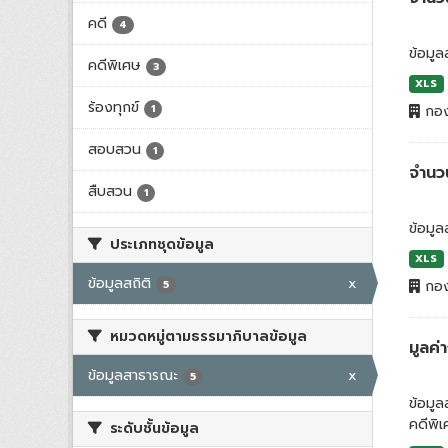
คดี
4
ข้อมูล
คดีพิเศษ
3
XLS
ร้องทุกข์
1
กอง
สอบสวน
1
จำนว
สืบสวน
1
ข้อมูล
ประเภทชุดข้อมูล
XLS
ข้อมูลสถิติ
x
กอง
5
หมวดหมู่ตามธรรมาภิบาลข้อมูล
มูลค
ข้อมูลสาธารณะ
x
5
ข้อมู
คดีพิ
ระดับชั้นข้อมูล