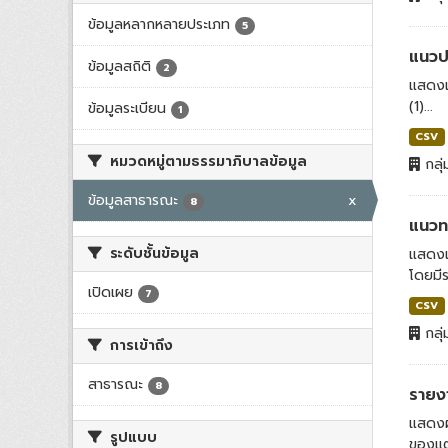
ข้อมูลหลากหลายประเภท
5
แนวปฏ
ข้อมูลสถิติ
2
แสดงแ
(1)...
ข้อมูลระเบียน
1
CSV
หมวดหมู่ตามธรรมาภิบาลข้อมูล
กลุ่
ข้อมูลสาธารณะ
x
8
แนวทา
ระดับชั้นข้อมูล
แสดงแน
โดยมี
เปิดเผย
7
CSV
กลุ่
การเข้าถึง
สาธารณะ
8
รายง
แสดงผ
รูปแบบ
ของแต่