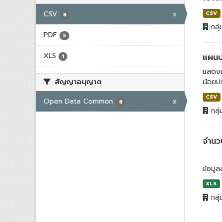
CSV
x
CSV
8
กลุ่
PDF
5
XLS
แผนปฏ
1
แสดงแ
สัญญาอนุญาต
น้อยปร
CSV
Open Data Common
x
8
กลุ่
จำนว
ข้อมู
XLS
กลุ่