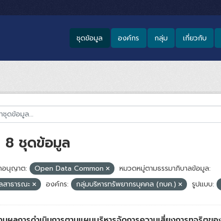
ชุดข้อมูล
องค์กร
กลุ่ม
เกี่ยวกับ
8 ชุดข้อมูล
อนุญาต:
Open Data Common
หมวดหมู่ตามธรรมาภิบาลข้อมูล:
ูลสาธารณะ
องค์กร:
กลุ่มบริหารทรัพยากรบุคคล (กบค.)
รูปแบบ:
านผลการดำเนินการตามแผนบริหารจัดการความเสี่ยงการทุจริตข