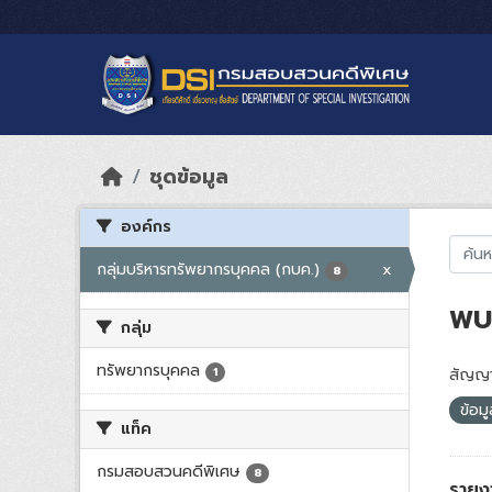
Skip to main content
ชุดข้อมูล
องค์กร
กลุ่มบริหารทรัพยากรบุคคล (กบค.)
x
8
พบ 
กลุ่ม
ทรัพยากรบุคคล
1
สัญญา
ข้อม
แท็ค
กรมสอบสวนคดีพิเศษ
8
รายง