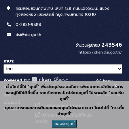
กรมสอบสวนคดีพิเศษ เลขที่ 128 ถนนแจ้งวัฒนะ แขวง
ทุ่งสองห้อง เขตหลักสี่ กรุงเทพมหานคร 10210
0-2831-9888
dsi@dsi.go.th
243546
จำนวนผู้เข้าชม
https://ckan.dsi.go.th/
ภาษา
Powered by:
รุ่นโปรแกรม:
x
เว็บไซต์นี้ใช้ "คุกกี้" เพื่อวัตถุประสงค์ในการพัฒนาการเข้าถึงบริการ
สนับสนุนระบบ Thai-GDC โดย สำนักงานสถิติแห่ง
3.0.0
ของผู้ใช้ให้ดียิ่งขึ้น หากต้องการเปิดใช้งานคุกกี้ โปรดคลิก "ยอมรับ
วันที่: 2025-06-
ชาติ
คุกกี้"
เว็บไซต์ที่
10
ระบบบัญชีข้อมูลภาครัฐ
คุณสามารถถอนการยินยอมของคุณได้ตลอดเวลา โดยไปที่ "การตั้ง
เกี่ยวข้อง:
ค่าคุกกี้"
บริการนามานุกรมบัญชีข้อมูล
ภาครัฐ
ยอมรับคุกกี้