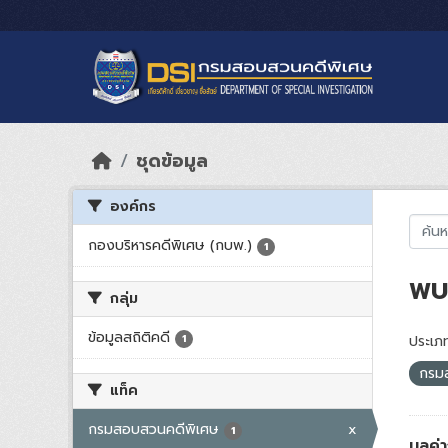
Skip to main content
ชุดข้อมูล
องค์กร
กองบริหารคดีพิเศษ (กบพ.)
1
พบ 
กลุ่ม
ข้อมูลสถิติคดี
1
ประเภท
กรม
แท็ค
กรมสอบสวนคดีพิเศษ
x
1
มูลค