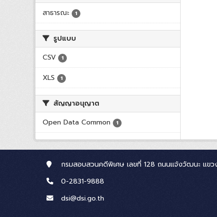
สาธารณะ
1
รูปแบบ
CSV
1
XLS
1
สัญญาอนุญาต
Open Data Common
1
กรมสอบสวนคดีพิเศษ เลขที่ 128 ถนนแจ้งวัฒนะ แขวง
0-2831-9888
dsi@dsi.go.th