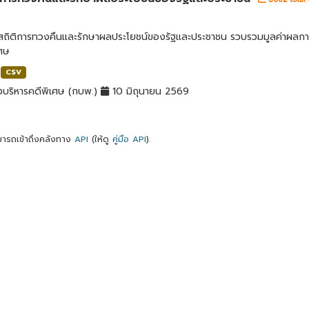
ลสถิติการทวงคืนและรักษาผลประโยชน์ของรัฐและประชาชน รวบรวมมูลค่าผลก
เศษ
CSV
บริหารคดีพิเศษ (กบพ.)
10 มิถุนายน 2569
ารถเข้าถึงคลังทาง
API
(ให้ดู
คู่มือ API
).