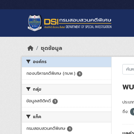
Skip to main content
ชุดข้อมูล
องค์กร
กองบริหารคดีพิเศษ (กบพ.)
1
พบ 
กลุ่ม
ข้อมูลสถิติคดี
1
ประเภท
ถึง:
แท็ค
กรมสอบสวนคดีพิเศษ
1
มูลค