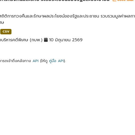
ลสถิติการทวงคืนและรักษาผลประโยชน์ของรัฐและประชาชน รวบรวมมูลค่าผลก
เศษ
CSV
บริหารคดีพิเศษ (กบพ.)
10 มิถุนายน 2569
ารถเข้าถึงคลังทาง
API
(ให้ดู
คู่มือ API
).