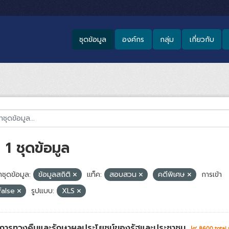
ชุดข้อมูล
องค์กร
กลุ่ม
เกี่ยวกับ
1 ชุดข้อมูล
ชุดข้อมูล:
ข้อมูลสถิติ
แท็ค:
สอบสวน
คดีพิเศษ
การเข้า
false
รูปแบบ:
XLS
่าการทวงคืนและรักษาผลประโยชน์ของรัฐและประชาชน
8600 total