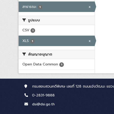
สาธารณะ
x
1
รูปแบบ
CSV
1
XLS
x
1
สัญญาอนุญาต
Open Data Common
1
กรมสอบสวนคดีพิเศษ เลขที่ 128 ถนนแจ้งวัฒนะ แขวง
0-2831-9888
dsi@dsi.go.th