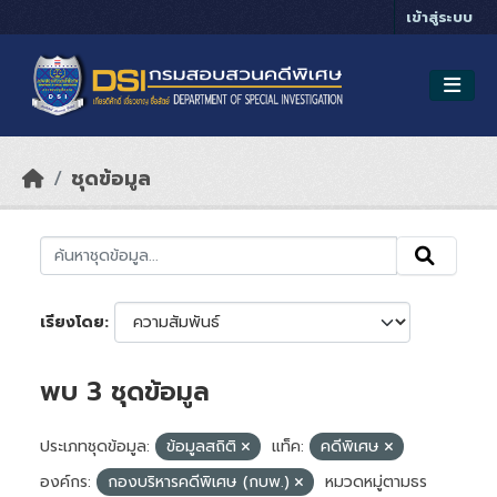
Skip to main content
เข้าสู่ระบบ
ชุดข้อมูล
เรียงโดย
พบ 3 ชุดข้อมูล
ประเภทชุดข้อมูล:
ข้อมูลสถิติ
แท็ค:
คดีพิเศษ
องค์กร:
กองบริหารคดีพิเศษ (กบพ.)
หมวดหมู่ตามธร