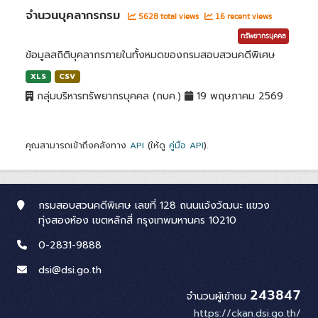
จำนวนบุคลากรกรม
5628 total views
16 recent views
ทรัพยากรบุคคล
ข้อมูลสถิติบุคลากรภายในทั้งหมดของกรมสอบสวนคดีพิเศษ
XLS
CSV
กลุ่มบริหารทรัพยากรบุคคล (กบค.)
19 พฤษภาคม 2569
คุณสามารถเข้าถึงคลังทาง
API
(ให้ดู
คู่มือ API
).
กรมสอบสวนคดีพิเศษ เลขที่ 128 ถนนแจ้งวัฒนะ แขวง
ทุ่งสองห้อง เขตหลักสี่ กรุงเทพมหานคร 10210
0-2831-9888
dsi@dsi.go.th
243847
จำนวนผู้เข้าชม
https://ckan.dsi.go.th/