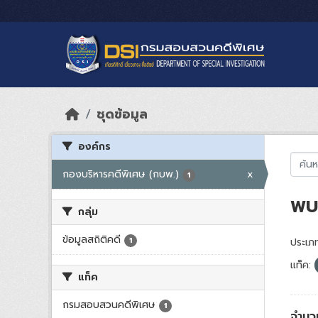
Skip to main content
ชุดข้อมูล
องค์กร
กองบริหารคดีพิเศษ (กบพ.)
x
1
พบ 
กลุ่ม
ข้อมูลสถิติคดี
1
ประเภท
แท็ค:
แท็ค
กรมสอบสวนคดีพิเศษ
1
จำนว