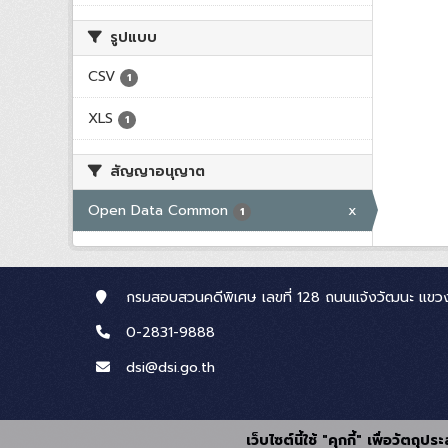
รูปแบบ
CSV
1
XLS
1
สัญญาอนุญาต
Open Data Common
x
1
กรมสอบสวนคดีพิเศษ เลขที่ 128 ถนนแจ้งวัฒนะ แขวง
0-2831-9888
dsi@dsi.go.th
เว็บไซต์นี้ใช้ "คุกกี้" เพื่อวัตถ