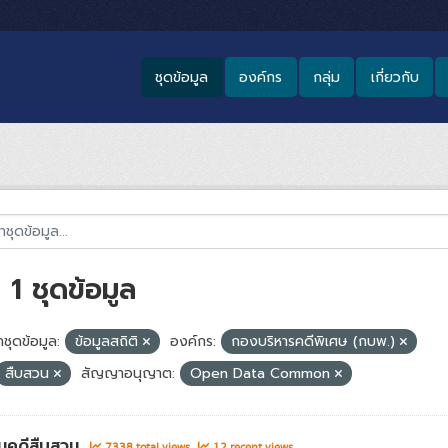
ชุดข้อมูล
องค์กร
กลุ่ม
เกี่ยวกับ
1 ชุดข้อมูล
ชุดข้อมูล:
ข้อมูลสถิติ
องค์กร:
กองบริหารคดีพิเศษ (กบพ.)
สืบสวน
สัญญาอนุญาต:
Open Data Common
นคดีสืบสวน
7338 total views
12 recent views