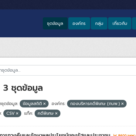
ชุดข้อมูล
องค์กร
กลุ่ม
เกี่ยวกับ
3 ชุดข้อมูล
ชุดข้อมูล:
ข้อมูลสถิติ
องค์กร:
กองบริหารคดีพิเศษ (กบพ.)
:
CSV
แท็ค:
คดีพิเศษ
่าการทวงคืนและรักษาผลประโยชน์ของรัฐและประชาชน
8600 total