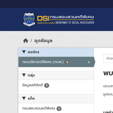
Skip to main content
ชุดข้อมูล
องค์กร
กองบริหารคดีพิเศษ (กบพ.)
x
3
พบ 
กลุ่ม
ข้อมูลสถิติคดี
3
ประเภท
รูปแบบ
แท็ค
กรมสอบสวนคดีพิเศษ
3
มูลค