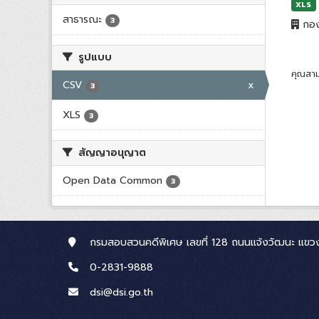
XLS
สาธารณะ
3
กอง
รูปแบบ
คุณสาม
CSV
x
3
XLS
3
สัญญาอนุญาต
Open Data Common
3
กรมสอบสวนคดีพิเศษ เลขที่ 128 ถนนแจ้งวัฒนะ แขวง
0-2831-9888
dsi@dsi.go.th