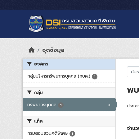
Skip to main content
ชุดข้อมูล
องค์กร
กลุ่มบริหารทรัพยากรบุคคล (กบค.)
1
พบ 
กลุ่ม
ทรัพยากรบุคคล
x
1
ประเภท
แท็ค
จำนว
กรมสอบสวนคดีพิเศษ
1