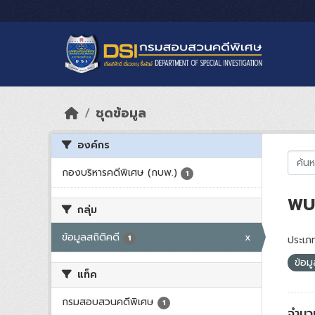
Skip to main content
ชุดข้อมูล
องค์กร
กองบริหารคดีพิเศษ (กบพ.)
1
พบ 
กลุ่ม
ข้อมูลสถิติคดี
x
1
ประเภท
ข้อม
แท็ค
กรมสอบสวนคดีพิเศษ
1
จำนว