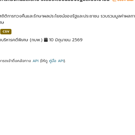
ลสถิติการทวงคืนและรักษาผลประโยชน์ของรัฐและประชาชน รวบรวมมูลค่าผลก
เศษ
CSV
บริหารคดีพิเศษ (กบพ.)
10 มิถุนายน 2569
ารถเข้าถึงคลังทาง
API
(ให้ดู
คู่มือ API
).