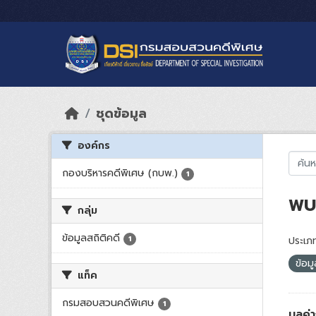
Skip to main content
ชุดข้อมูล
องค์กร
กองบริหารคดีพิเศษ (กบพ.)
1
พบ 
กลุ่ม
ข้อมูลสถิติคดี
1
ประเภท
ข้อม
แท็ค
กรมสอบสวนคดีพิเศษ
1
มูลค