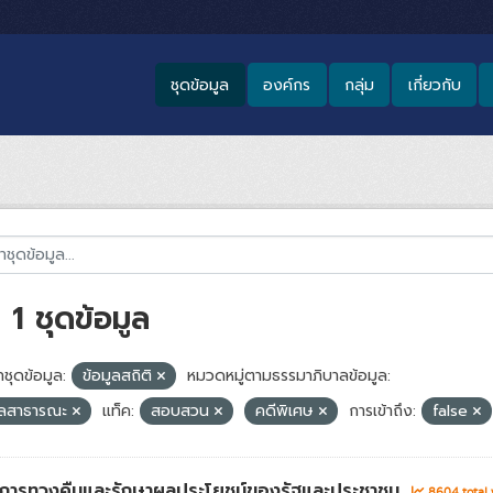
ชุดข้อมูล
องค์กร
กลุ่ม
เกี่ยวกับ
1 ชุดข้อมูล
ชุดข้อมูล:
ข้อมูลสถิติ
หมวดหมู่ตามธรรมาภิบาลข้อมูล:
ูลสาธารณะ
แท็ค:
สอบสวน
คดีพิเศษ
การเข้าถึง:
false
่าการทวงคืนและรักษาผลประโยชน์ของรัฐและประชาชน
8604 total