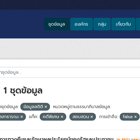
ชุดข้อมูล
องค์กร
กลุ่ม
เกี่ยวกับ
1 ชุดข้อมูล
ชุดข้อมูล:
ข้อมูลสถิติ
หมวดหมู่ตามธรรมาภิบาลข้อมูล:
ูลสาธารณะ
แท็ค:
คดีพิเศษ
สอบสวน
การเข้าถึง:
false
่าการทวงคืนและรักษาผลประโยชน์ของรัฐและประชาชน
8601 total