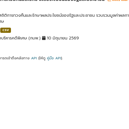
ลสถิติการทวงคืนและรักษาผลประโยชน์ของรัฐและประชาชน รวบรวมมูลค่าผลก
เศษ
CSV
บริหารคดีพิเศษ (กบพ.)
10 มิถุนายน 2569
ารถเข้าถึงคลังทาง
API
(ให้ดู
คู่มือ API
).