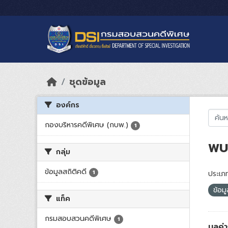
Skip to main content
ชุดข้อมูล
องค์กร
กองบริหารคดีพิเศษ (กบพ.)
1
พบ 
กลุ่ม
ข้อมูลสถิติคดี
1
ประเภท
ข้อม
แท็ค
กรมสอบสวนคดีพิเศษ
1
มูลค