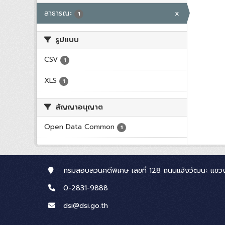
สาธารณะ
x
1
รูปแบบ
CSV
1
XLS
1
สัญญาอนุญาต
Open Data Common
1
กรมสอบสวนคดีพิเศษ เลขที่ 128 ถนนแจ้งวัฒนะ แขวง
0-2831-9888
dsi@dsi.go.th