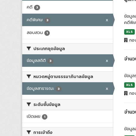
คดี
3
ข้อมู
คดีพิเศษ
x
3
คดีพิ
สอบสวน
XLS
1
กอง
ประเภทชุดข้อมูล
จำนวน
ข้อมูลสถิติ
x
3
ข้อมู
หมวดหมู่ตามธรรมาภิบาลข้อมูล
XLS
ข้อมูลสาธารณะ
x
3
กอง
ระดับชั้นข้อมูล
จำนว
เปิดเผย
1
ข้อมูล
การเข้าถึง