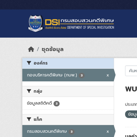
Skip to main content
ชุดข้อมูล
องค์กร
กองบริหารคดีพิเศษ (กบพ.)
x
3
พบ 
กลุ่ม
ข้อมูลสถิติคดี
3
ประเภท
ข้อม
แท็ค
กรมสอบสวนคดีพิเศษ
x
3
มูลค