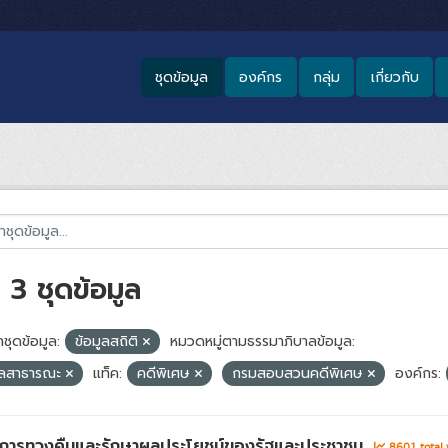
ชุดข้อมูล
องค์กร
กลุ่ม
เกี่ยวกับ
3 ชุดข้อมูล
ชุดข้อมูล:
ข้อมูลสถิติ
หมวดหมู่ตามธรรมาภิบาลข้อมูล:
ูลสาธารณะ
แท็ค:
คดีพิเศษ
กรมสอบสวนคดีพิเศษ
องค์กร:
่าการทวงคืนและรักษาผลประโยชน์ของรัฐและประชาชน
8601 total