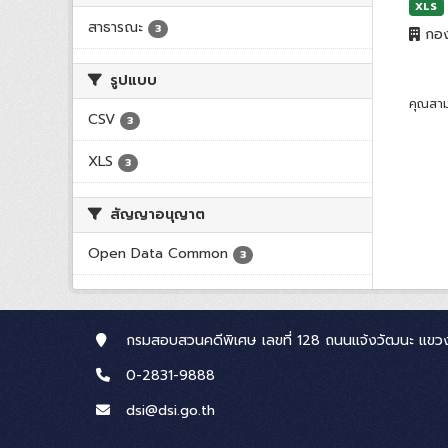
XLS
สาธารณะ
3
กอง
รูปแบบ
คุณสาม
CSV
3
XLS
3
สัญญาอนุญาต
Open Data Common
3
กรมสอบสวนคดีพิเศษ เลขที่ 128 ถนนแจ้งวัฒนะ แขวง
0-2831-9888
dsi@dsi.go.th