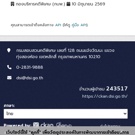
กองบริหารคดีพิเศษ (กบพ.)
10 มิถุนายน 2569
คุณสามารถเข้าถึงคลังทาง
API
(ให้ดู
คู่มือ API
).
กรมสอบสวนคดีพิเศษ เลขที่ 128 ถนนแจ้งวัฒนะ แขวง
ทุ่งสองห้อง เขตหลักสี่ กรุงเทพมหานคร 10210
0-2831-9888
dsi@dsi.go.th
243517
จำนวนผู้เข้าชม
https://ckan.dsi.go.th/
ภาษา
Powered by:
รุ่นโปรแกรม:
x
เว็บไซต์นี้ใช้ "คุกกี้" เพื่อวัตถุประสงค์ในการพัฒนาการเข้าถึงบริการ
สนับสนุนระบบ Thai-GDC โดย สำนักงานสถิติแห่ง
3.0.0