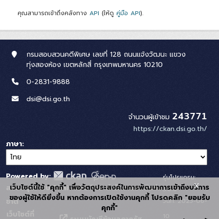
คุณสามารถเข้าถึงคลังทาง
API
(ให้ดู
คู่มือ API
).
กรมสอบสวนคดีพิเศษ เลขที่ 128 ถนนแจ้งวัฒนะ แขวง
ทุ่งสองห้อง เขตหลักสี่ กรุงเทพมหานคร 10210
0-2831-9888
dsi@dsi.go.th
243771
จำนวนผู้เข้าชม
https://ckan.dsi.go.th/
ภาษา
Powered by:
รุ่นโปรแกรม:
x
เว็บไซต์นี้ใช้ "คุกกี้" เพื่อวัตถุประสงค์ในการพัฒนาการเข้าถึงบริการ
สนับสนุนระบบ Thai-GDC โดย สำนักงานสถิติแห่ง
3.0.0
ของผู้ใช้ให้ดียิ่งขึ้น หากต้องการเปิดใช้งานคุกกี้ โปรดคลิก "ยอมรับ
วันที่: 2025-06-
ชาติ
คุกกี้"
เว็บไซต์ที่
10