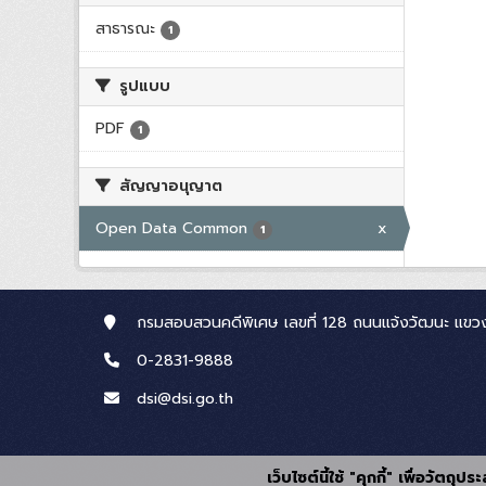
สาธารณะ
1
รูปแบบ
PDF
1
สัญญาอนุญาต
Open Data Common
x
1
กรมสอบสวนคดีพิเศษ เลขที่ 128 ถนนแจ้งวัฒนะ แขวง
0-2831-9888
dsi@dsi.go.th
เว็บไซต์นี้ใช้ "คุกกี้" เพื่อวัตถ