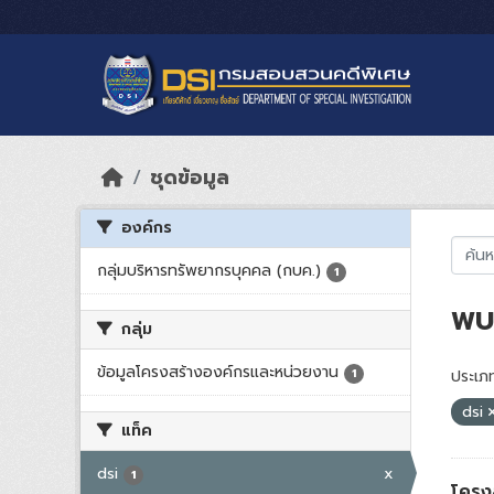
Skip to main content
ชุดข้อมูล
องค์กร
กลุ่มบริหารทรัพยากรบุคคล (กบค.)
1
พบ 
กลุ่ม
ข้อมูลโครงสร้างองค์กรและหน่วยงาน
1
ประเภท
dsi
แท็ค
dsi
x
1
โครง